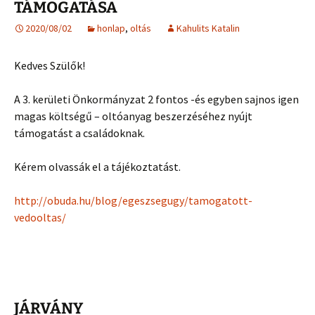
TÁMOGATÁSA
2020/08/02
honlap
,
oltás
Kahulits Katalin
Kedves Szülők!
A 3. kerületi Önkormányzat 2 fontos -és egyben sajnos igen
magas költségű – oltóanyag beszerzéséhez nyújt
támogatást a családoknak.
Kérem olvassák el a tájékoztatást.
http://obuda.hu/blog/egeszsegugy/tamogatott-
vedooltas/
JÁRVÁNY