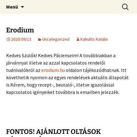
Gyermekorvos
Ugrás
Keresés
Dr. Kahulits Katalin
Menü
a
tartalomhoz
Erodium
2020/09/13
Uncategorized
Kahulits Katalin
Kedves Szülők! Kedves Pácienseim! A továbbiakban a
járvánnyal illetve az azzal kapcsolatos rendelői
tudnivalókról az
erodium.hu
oldalon tájékozódhatnak. Itt
követhetik nyomon az egyes rendelések aktuális állapotát
is.Kérem, hogy recept-, beutaló-, illetve igazolással
kapcsolatos igényeiket továbbra is emailben jelezzék.
FONTOS! AJÁNLOTT OLTÁSOK