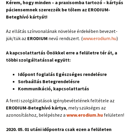
Kérem, hogy minden – a praxisomba tartozó – kártyás
páciensemnek szerezzék be tőlem az ERODIUM-
Beteghívó kártyát!
Az ellátás színvonalának növelése érdekében bevezet-
jük/tük az
ERODIUM
nevű rendszert. (
www.erodium.hu
)
A kapcsolattartás Önökkel erre a felületre tér át, a
többi szolgáltatással együtt:
Időpont foglalás Egészséges rendelésre
Sorbaállás Betegrendelésre
Kommunikáció, kapcsolattartás
A fenti szolgáltatások igénybevételének feltétele az
ERODIUM-Beteghívó kártya
, mely szükséges az
azonosításhoz, belépéshez a
www.erodium.hu
felületen!
2020. 05. 01 utáni időpontra csak ezen a felületen