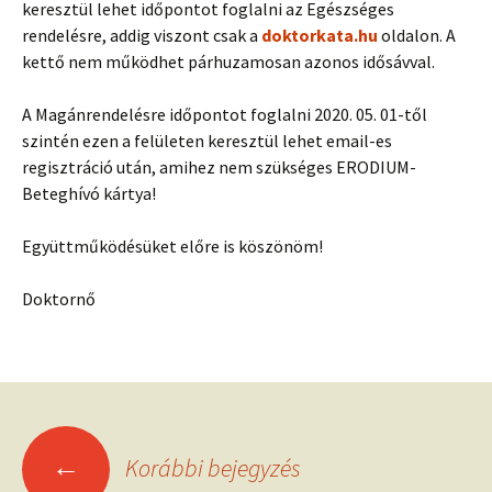
keresztül lehet időpontot foglalni az Egészséges
rendelésre, addig viszont csak a
doktorkata.hu
oldalon. A
kettő nem működhet párhuzamosan azonos idősávval.
A Magánrendelésre időpontot foglalni 2020. 05. 01-től
szintén ezen a felületen keresztül lehet email-es
regisztráció után, amihez nem szükséges ERODIUM-
Beteghívó kártya!
Együttműködésüket előre is köszönöm!
Doktornő
Bejegyzések
←
Korábbi bejegyzés