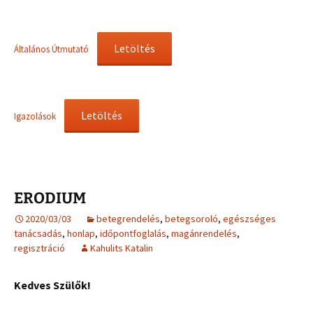
Letöltés
Általános Útmutató
Letöltés
Igazolások
ERODIUM
2020/03/03
betegrendelés
,
betegsoroló
,
egészséges
tanácsadás
,
honlap
,
időpontfoglalás
,
magánrendelés
,
regisztráció
Kahulits Katalin
Kedves Szülők!