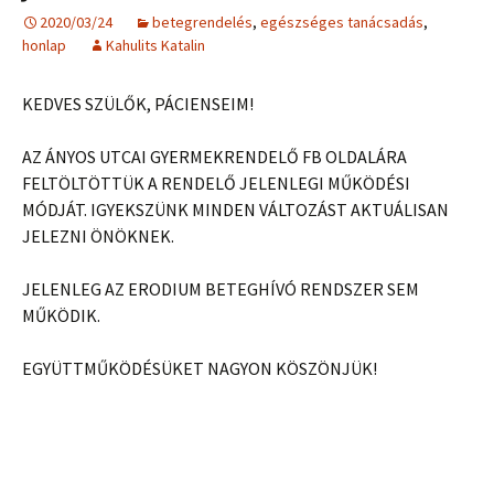
2020/03/24
betegrendelés
,
egészséges tanácsadás
,
honlap
Kahulits Katalin
KEDVES SZÜLŐK, PÁCIENSEIM!
AZ ÁNYOS UTCAI GYERMEKRENDELŐ FB OLDALÁRA
FELTÖLTÖTTÜK A RENDELŐ JELENLEGI MŰKÖDÉSI
MÓDJÁT. IGYEKSZÜNK MINDEN VÁLTOZÁST AKTUÁLISAN
JELEZNI ÖNÖKNEK.
JELENLEG AZ ERODIUM BETEGHÍVÓ RENDSZER SEM
MŰKÖDIK.
EGYÜTTMŰKÖDÉSÜKET NAGYON KÖSZÖNJÜK!